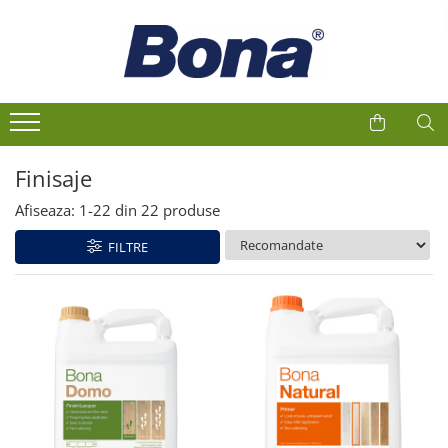
1
2
Finisaje
Afiseaza:
1-
22
din
22
produse
FILTRE