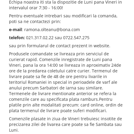
Echipa noastra iti sta la dispozitie de Luni pana Vineri in
intervalul orar 7:30 - 16:00!
Pentru eventuale intrebari sau modificari la comanda,
poti sa ne contactezi prin:
e-mail
: ramona.olteanu@bona.com
telefon:
021.317.02.22 sau 0722.547.275
sau prin formularul de contact prezent in website.
Produsele comandate se livreaza prin serviciul de
curierat rapid. Comenzile inregistrate de Luni pana
Vineri, pana la ora 14:00 se livreaza in aproximativ 24de
ore de la predarea coletului catre curier. Termenul de
livrare poate sa fie de 48 de ore pentru livarile in
teritoriul Romaniei in special in perioadele de varf ale
anului precum Sarbatori de iarna sau similare.
Termenele de livrare mentionate anterior se refera la
comenzile care au specificata plata ramburs.Pentru
platile prin alte modalitati precum: card online, ordin de
plata termenul de livrare poate suferi modificari.
Comenzile plasate in ziua de Vineri trebuiesc insotite de
precizarea zilei de livarea care poate sa fie Sambata sau
Luni.