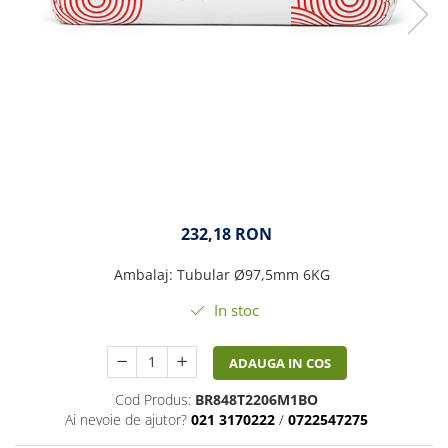
232,18 RON
Ambalaj
:
Tubular Ø97,5mm 6KG
In stoc
ADAUGA IN COS
Cod Produs:
BR848T2206M1BO
Ai nevoie de ajutor?
021 3170222
/
0722547275