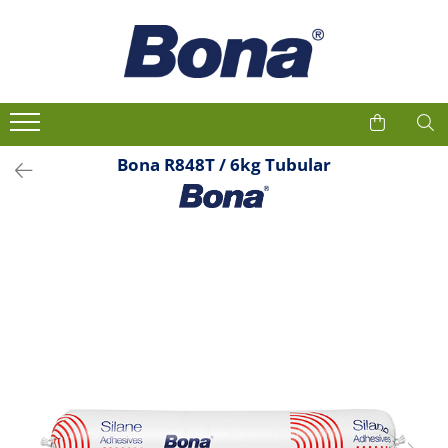
1
2
Bona R848T / 6kg Tubular