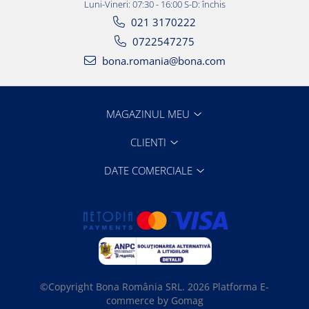
Luni-Vineri: 07:30 - 16:00 S-D: închis
021 3170222
0722547275
bona.romania@bona.com
MAGAZINUL MEU
CLIENTI
DATE COMERCIALE
©Copyright Bona România SRL. 2026
Platforma E-
commerce by Gomag