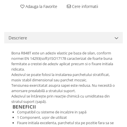
Adauga la Favorite
Cere informatii
Descriere
Bona R848T este un adeziv elastic pe baza de silan, conform
normei EN 14293(soft)/ISO17178 caracterizat de foarte buna
fermitate a crestei de adeziv aplicat precum si o fixare initiala
ridicata.
Adezivul se poate folosi la instalarea parchetului stratificat,
masiv stabil dimensional sau parchet mozaic.
Tensiunea exercitatat asupra sapei este redusa. Nu necesită o
amorsare prealabilă a stratului suport.
Adezivul se întăreşte prin reacţie chimică cu umiditatea din
stratul suport (şapă).
BENEFICII
Compatibil cu sisteme de incalzire in şapă
1 Component, uşor de utilizat
Fixare initiala excelenta, parchetul sta pe pozitie fara sa se