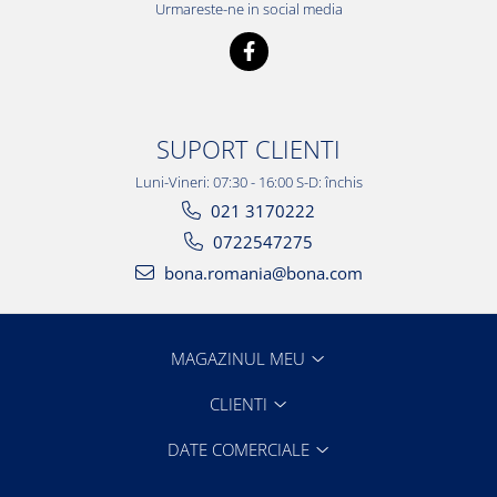
Urmareste-ne in social media
SUPORT CLIENTI
Luni-Vineri: 07:30 - 16:00 S-D: închis
021 3170222
0722547275
bona.romania@bona.com
MAGAZINUL MEU
CLIENTI
DATE COMERCIALE