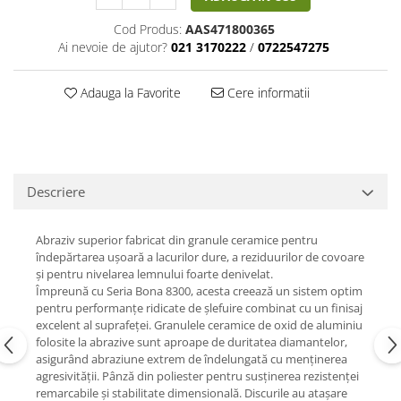
Cod Produs:
AAS471800365
Ai nevoie de ajutor?
021 3170222
/
0722547275
Adauga la Favorite
Cere informatii
Descriere
Abraziv superior fabricat din granule ceramice pentru
îndepărtarea ușoară a lacurilor dure, a reziduurilor de covoare
și pentru nivelarea lemnului foarte denivelat.
Împreună cu Seria Bona 8300, acesta creează un sistem optim
pentru performanțe ridicate de șlefuire combinat cu un finisaj
excelent al suprafeței. Granulele ceramice de oxid de aluminiu
folosite la abrazive sunt aproape de duritatea diamantelor,
asigurând abraziune extrem de îndelungată cu menținerea
agresivității. Pânză din poliester pentru susținerea rezistenței
remarcabile și stabilitate dimensională. Discurile au atașare