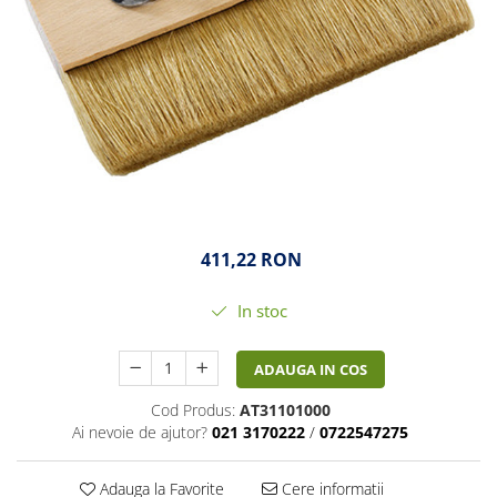
411,22 RON
In stoc
ADAUGA IN COS
Cod Produs:
AT31101000
Ai nevoie de ajutor?
021 3170222
/
0722547275
Adauga la Favorite
Cere informatii